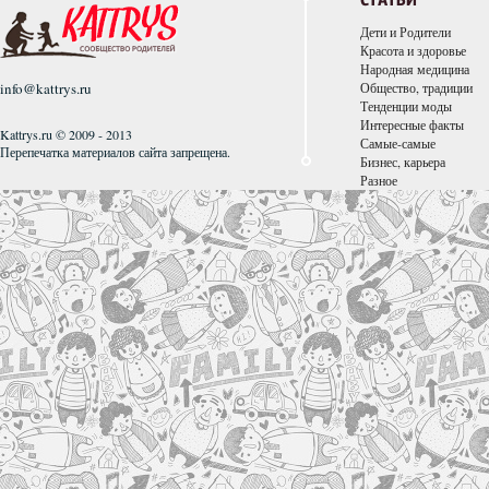
СТАТЬИ
Дети и Родители
Красота и здоровье
Народная медицина
info@kattrys.ru
Общество, традиции
Тенденции моды
Интересные факты
Kattrys.ru © 2009 - 2013
Самые-самые
Перепечатка материалов сайта запрещена.
Бизнес, карьера
Разное