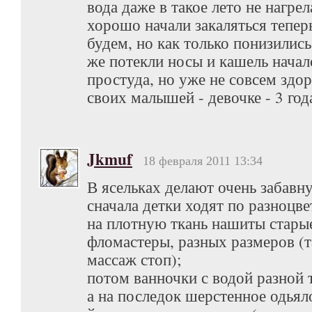
вода даже в такое лето не нагрел
хорошо начали закаляться тепер
будем, но как только понизилис
же потекли носы и кашель началс
простуда, но уже не совсем здо
своих малышей - девочке - 3 года
Jkmuf
18 февраля 2011 13:34
В ясельках делают очень забавн
сначала детки ходят по разноцв
на плотную ткань нашиты стар
фломастеры, разных размеров (
массаж стоп);
потом ванночки с водой разной 
а на последок шерстенное одьял