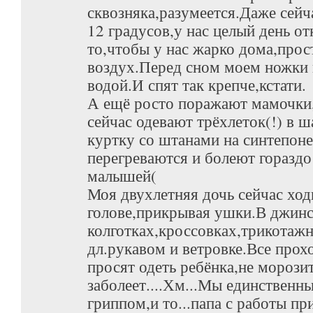
сквозняка,разумеется.Даже сейч
12 градусов,у нас целый день о
то,чтобы у нас жарко дома,про
воздух.Перед сном моем ножки
водой.И спят так крепче,кстати.
А ещё росто поражают мамочки
сейчас одевают трёхлеток(!) в 
куртку со штанами на синтепоне
перегреваются и болеют гораздо
малышей(
Моя двухлетняя дочь сейчас ходи
голове,прикрывая ушки.В джинс
колготках,кроссовках,трикотажн
дл.рукавом и ветровке.Все про
просят одеть ребёнка,не морозит
заболеет....Хм...Мы единственны
гриппом,и то...папа с работы пр